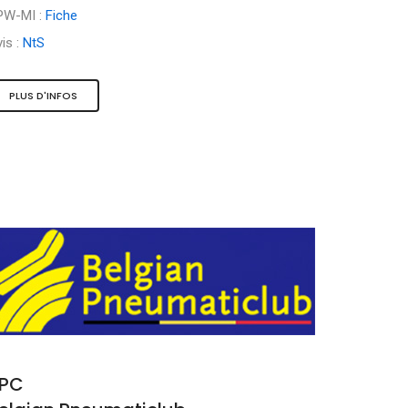
PW-MI :
Fiche
is :
NtS
PLUS D'INFOS
PC