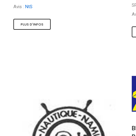
S
Avis :
NtS
Av
PLUS D'INFOS
B