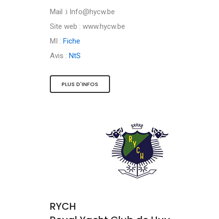
Mail :i
Info@hycw.be
Site web : www.hycw.be
MI :
Fiche
Avis :
NtS
PLUS D'INFOS
RYCH