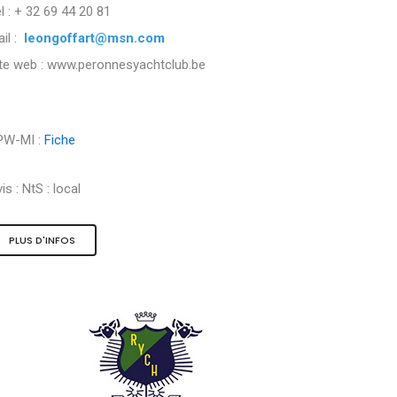
l : + 32 69 44 20 81
il :
leongoffart@msn.com
ite web : www.peronnesyachtclub.be
PW-MI :
Fiche
is :
NtS : local
PLUS D'INFOS