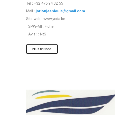
Tél : +32 475 94 32 55
Mail :
jorionjeanlouis@gmail.com
Site web : www.ycda.be
SPW-MI :
Fiche
Avis : :
NtS
PLUS D'INFOS