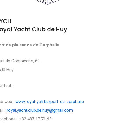
YCH
oyal Yacht Club de Huy
ort de plaisance de Corphalie
uai de Compiègne, 69
500 Huy
ntact :
te web :
www.royal-ych.be/port-de-corphalie
il :
royal.yacht.club.de.huy@gmail.com
léphone : +32 487 17 71 93