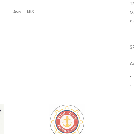
Té
Avis : :
NtS
Ma
S
S
Av