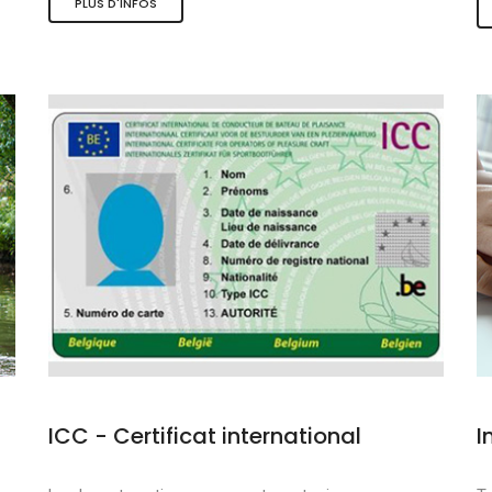
PLUS D'INFOS
s et sports nauti
de qualité
douce
ICC - Certificat international
I