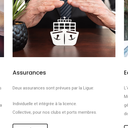
Assurances
E
FS SONT DE PRO
s
Deux assurances sont prévues par la Ligue:
L'
Mo
R :
Individuelle et intégrée à la licence.
la
gé
Collective, pour nos clubs et ports membres.
di