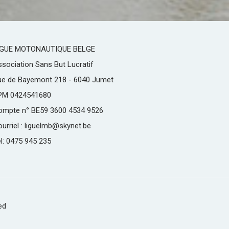
IGUE MOTONAUTIQUE BELGE
sociation Sans But Lucratif
ue de Bayemont 218 - 6040 Jumet
PM 0424541680
ompte n° BE59 3600 4534 9526
urriel : liguelmb@skynet.be
l: 0475 945 235
ed