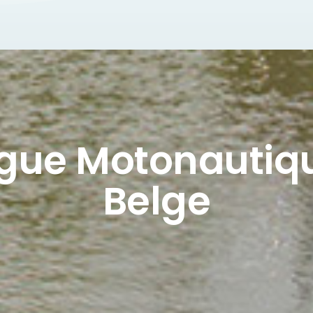
igue Motonautiq
Belge