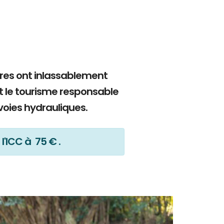
bres ont inlassablement
t le tourisme responsable
voies hydrauliques.
l'ICC à 75 € .