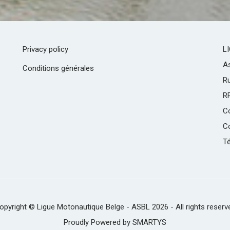
Privacy policy
L
As
Conditions générales
R
R
C
Co
Té
opyright © Ligue Motonautique Belge - ASBL 2026 - All rights reserv
Proudly Powered by
SMARTYS