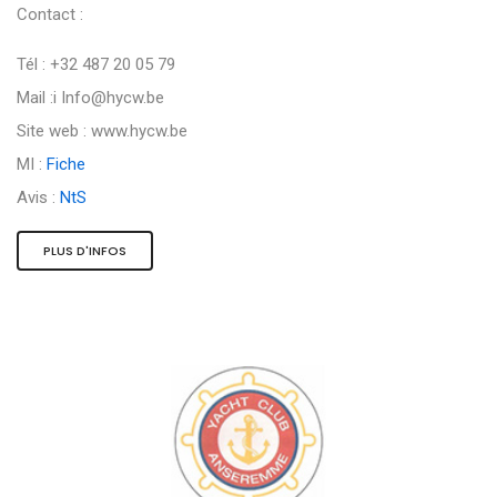
Contact :
Tél : +32 487 20 05 79
Mail :i
Info@hycw.be
Site web : www.hycw.be
MI :
Fiche
Avis :
NtS
PLUS D'INFOS