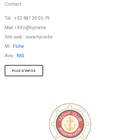
Contact :
Tél : +32 487 20 05 79
Mail :i
Info@hycw.be
Site web : www.hycw.be
MI :
Fiche
Avis :
NtS
PLUS D'INFOS