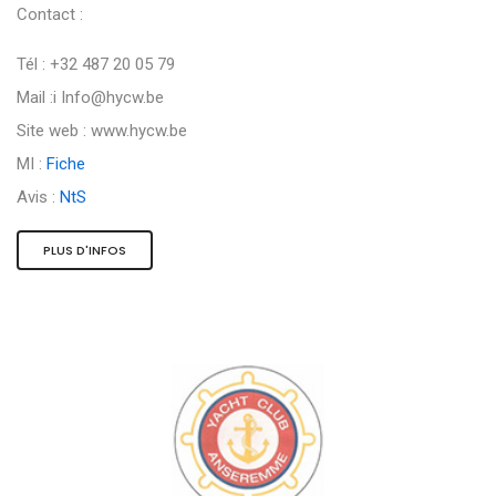
Contact :
Tél : +32 487 20 05 79
Mail :i
Info@hycw.be
Site web : www.hycw.be
MI :
Fiche
Avis :
NtS
PLUS D'INFOS