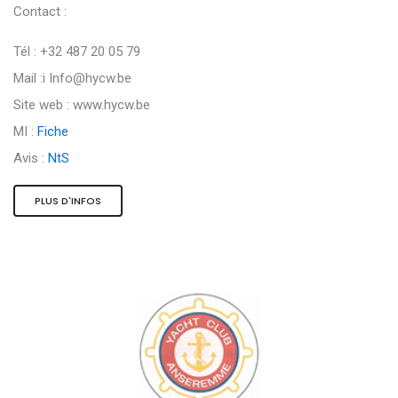
Contact :
Tél : +32 487 20 05 79
Mail :i
Info@hycw.be
Site web : www.hycw.be
MI :
Fiche
Avis :
NtS
PLUS D'INFOS