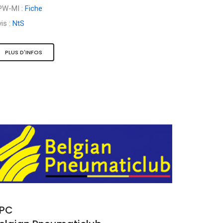
PW-MI :
Fiche
is :
NtS
PLUS D'INFOS
PC