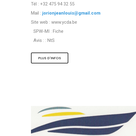
Tél : +32 475 94 32 55
Mail :
jorionjeanlouis@gmail.com
Site web : www.ycda.be
SPW-MI :
Fiche
Avis : :
NtS
PLUS D'INFOS