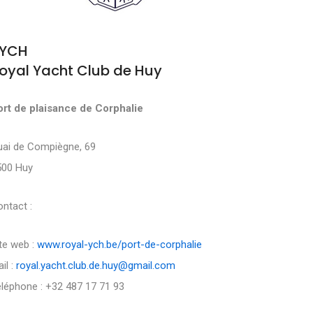
YCH
oyal Yacht Club de Huy
ort de plaisance de Corphalie
uai de Compiègne, 69
500 Huy
ntact :
te web :
www.royal-ych.be/port-de-corphalie
il :
royal.yacht.club.de.huy@gmail.com
léphone : +32 487 17 71 93