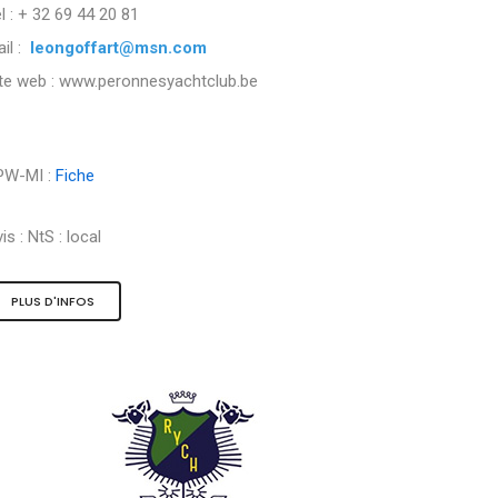
l : + 32 69 44 20 81
il :
leongoffart@msn.com
ite web : www.peronnesyachtclub.be
PW-MI :
Fiche
is :
NtS : local
PLUS D'INFOS