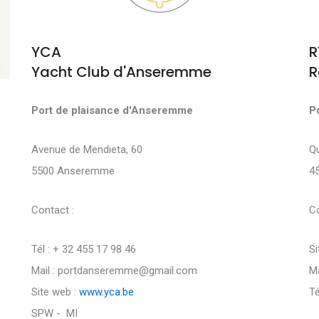
YCA
R
Yacht Club d'Anseremme
R
Port de plaisance d'Anseremme
P
Avenue de Mendieta, 60
Q
5500 Anseremme
4
Contact :
Co
Tél : + 32 455 17 98 46
Si
Mail : portdanseremme@gmail.com
Ma
Site web :
www.yca.be
Té
SPW - MI