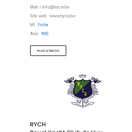
Mail :i
Info@hycw.be
Site web : www.hycw.be
MI :
Fiche
Avis :
NtS
PLUS D'INFOS
RYCH