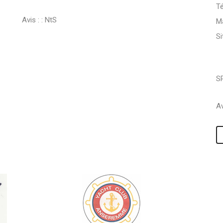
Té
Avis : :
NtS
Ma
S
S
Av