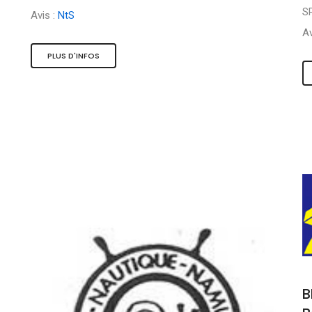
S
Avis :
NtS
Av
PLUS D'INFOS
B