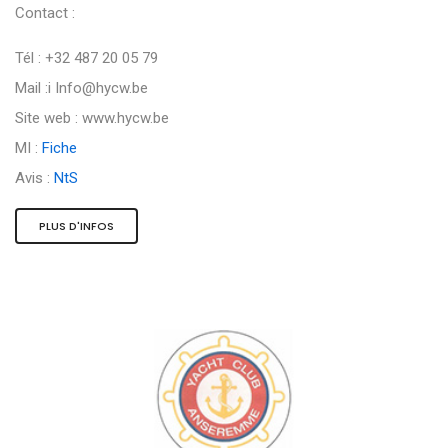
Contact :
Tél : +32 487 20 05 79
Mail :i
Info@hycw.be
Site web : www.hycw.be
MI :
Fiche
Avis :
NtS
PLUS D'INFOS