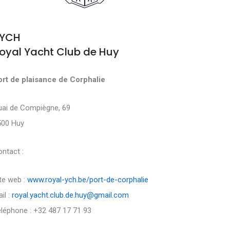
YCH
oyal Yacht Club de Huy
ort de plaisance de Corphalie
uai de Compiègne, 69
500 Huy
ntact :
te web :
www.royal-ych.be/port-de-corphalie
il :
royal.yacht.club.de.huy@gmail.com
léphone : +32 487 17 71 93