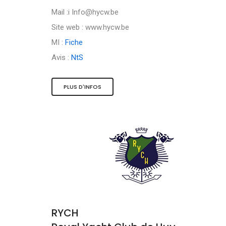
Mail :i
Info@hycw.be
Site web : www.hycw.be
MI :
Fiche
Avis :
NtS
PLUS D'INFOS
RYCH