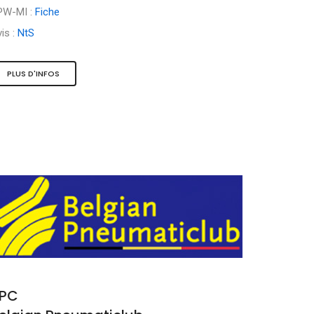
PW-MI :
Fiche
is :
NtS
PLUS D'INFOS
PC