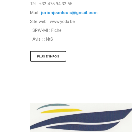
Tél : +32 475 94 32 55
Mail :
jorionjeanlouis@gmail.com
Site web : www.ycda.be
SPW-MI :
Fiche
Avis : :
NtS
PLUS D'INFOS