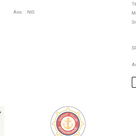
Té
Avis : :
NtS
Ma
S
S
Av