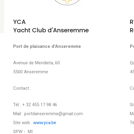
YCA
R
Yacht Club d'Anseremme
R
Port de plaisance d'Anseremme
P
Avenue de Mendieta, 60
Q
5500 Anseremme
4
Contact :
Co
Tél : + 32 455 17 98 46
Si
Mail : portdanseremme@gmail.com
Ma
Site web :
www.yca.be
Té
SPW - MI