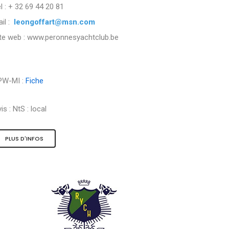
l : + 32 69 44 20 81
il :
leongoffart@msn.com
ite web : www.peronnesyachtclub.be
PW-MI :
Fiche
is :
NtS : local
PLUS D'INFOS