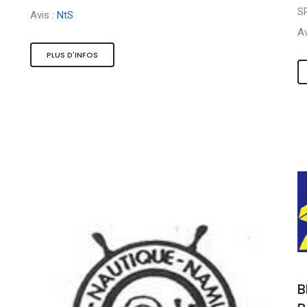
S
Avis :
NtS
Av
PLUS D'INFOS
B