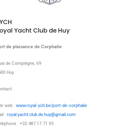
YCH
oyal Yacht Club de Huy
ort de plaisance de Corphalie
uai de Compiègne, 69
500 Huy
ntact :
te web :
www.royal-ych.be/port-de-corphalie
il :
royal.yacht.club.de.huy@gmail.com
léphone : +32 487 17 71 93