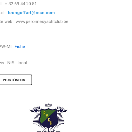
l : + 32 69 44 20 81
il :
leongoffart@msn.com
ite web : www.peronnesyachtclub.be
PW-MI :
Fiche
is :
NtS : local
PLUS D'INFOS