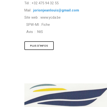
Tél : +32 475 94 32 55
Mail :
jorionjeanlouis@gmail.com
Site web : www.ycda.be
SPW-MI :
Fiche
Avis : :
NtS
PLUS D'INFOS