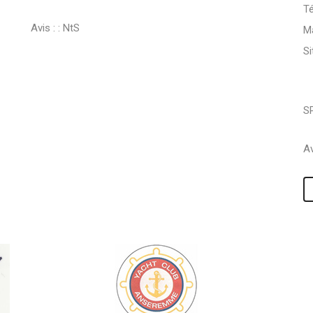
Té
Avis : :
NtS
Ma
S
S
Av