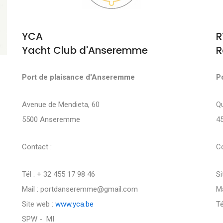
YCA
R
Yacht Club d'Anseremme
R
Port de plaisance d'Anseremme
P
Avenue de Mendieta, 60
Q
5500 Anseremme
4
Contact :
Co
Tél : + 32 455 17 98 46
Si
Mail : portdanseremme@gmail.com
Ma
Site web :
www.yca.be
Té
SPW - MI