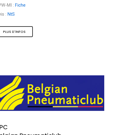
PW-MI :
Fiche
is :
NtS
PLUS D'INFOS
PC