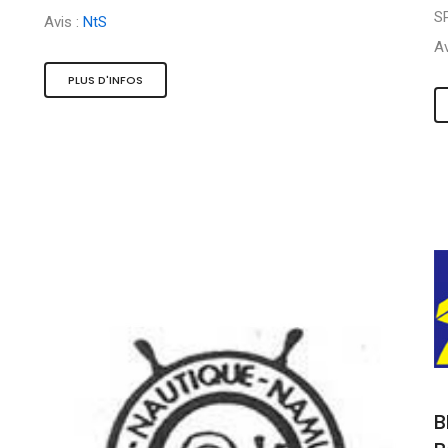
S
Avis :
NtS
Av
PLUS D'INFOS
B