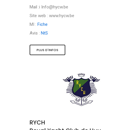
Mail :i
Info@hycw.be
Site web : www.hycw.be
MI :
Fiche
Avis :
NtS
PLUS D'INFOS
RYCH