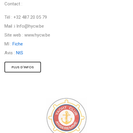
Contact :
Tél : +32 487 20 05 79
Mail :i
Info@hycw.be
Site web : www.hycw.be
MI :
Fiche
Avis :
NtS
PLUS D'INFOS