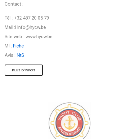
Contact :
Tél : +32 487 20 05 79
Mail :i
Info@hycw.be
Site web : www.hycw.be
MI :
Fiche
Avis :
NtS
PLUS D'INFOS