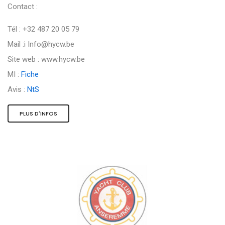
Contact :
Tél : +32 487 20 05 79
Mail :i
Info@hycw.be
Site web : www.hycw.be
MI :
Fiche
Avis :
NtS
PLUS D'INFOS