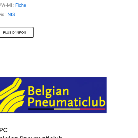
PW-MI :
Fiche
is :
NtS
PLUS D'INFOS
PC