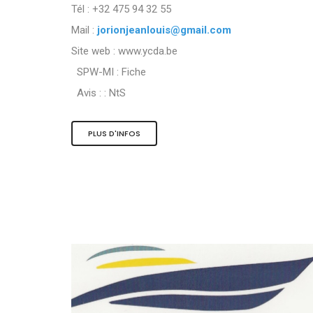
Tél : +32 475 94 32 55
Mail :
jorionjeanlouis@gmail.com
Site web : www.ycda.be
SPW-MI :
Fiche
Avis : :
NtS
PLUS D'INFOS