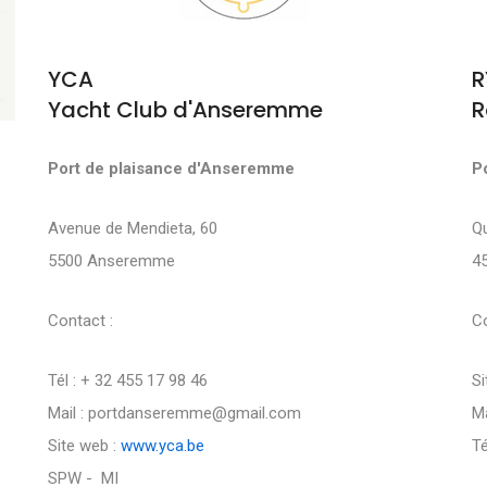
YCA
R
Yacht Club d'Anseremme
R
Port de plaisance d'Anseremme
P
Avenue de Mendieta, 60
Q
5500 Anseremme
4
Contact :
Co
Tél : + 32 455 17 98 46
Si
Mail : portdanseremme@gmail.com
Ma
Site web :
www.yca.be
Té
SPW - MI