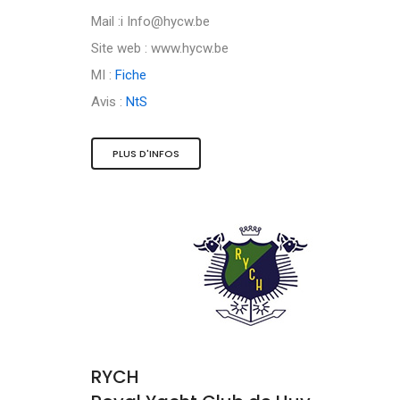
Mail :i
Info@hycw.be
Site web : www.hycw.be
MI :
Fiche
Avis :
NtS
PLUS D'INFOS
RYCH