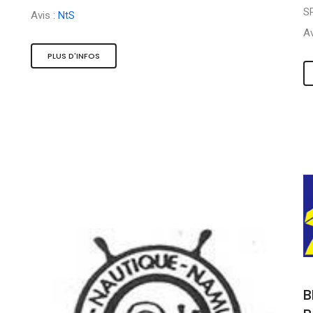
S
Avis :
NtS
Av
PLUS D'INFOS
B