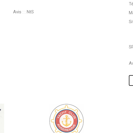
Té
Avis : :
NtS
Ma
S
S
Av