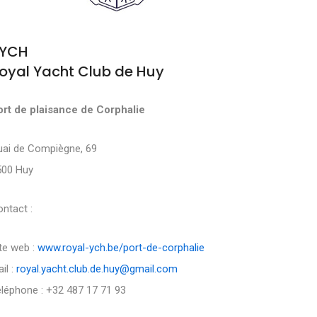
YCH
oyal Yacht Club de Huy
ort de plaisance de Corphalie
uai de Compiègne, 69
500 Huy
ntact :
te web :
www.royal-ych.be/port-de-corphalie
il :
royal.yacht.club.de.huy@gmail.com
léphone : +32 487 17 71 93