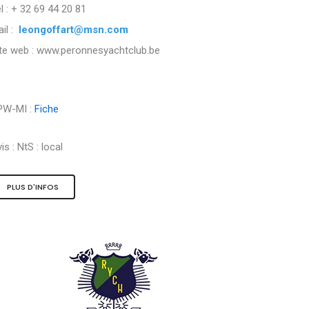
l : + 32 69 44 20 81
il :
leongoffart@msn.com
ite web : www.peronnesyachtclub.be
PW-MI :
Fiche
is :
NtS : local
PLUS D'INFOS