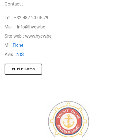
Contact :
Tél : +32 487 20 05 79
Mail :i
Info@hycw.be
Site web : www.hycw.be
MI :
Fiche
Avis :
NtS
PLUS D'INFOS