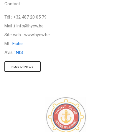
Contact :
Tél : +32 487 20 05 79
Mail :i
Info@hycw.be
Site web : www.hycw.be
MI :
Fiche
Avis :
NtS
PLUS D'INFOS