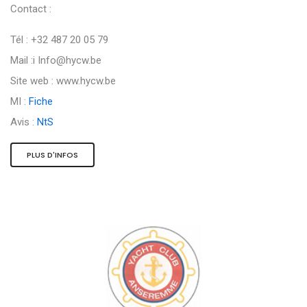
Contact :
Tél : +32 487 20 05 79
Mail :i
Info@hycw.be
Site web : www.hycw.be
MI :
Fiche
Avis :
NtS
PLUS D'INFOS