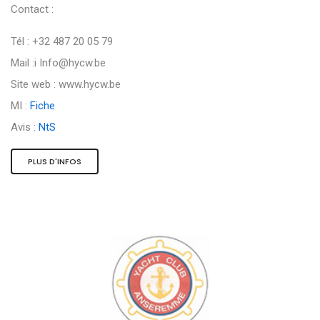
Contact :
Tél : +32 487 20 05 79
Mail :i
Info@hycw.be
Site web : www.hycw.be
MI :
Fiche
Avis :
NtS
PLUS D'INFOS