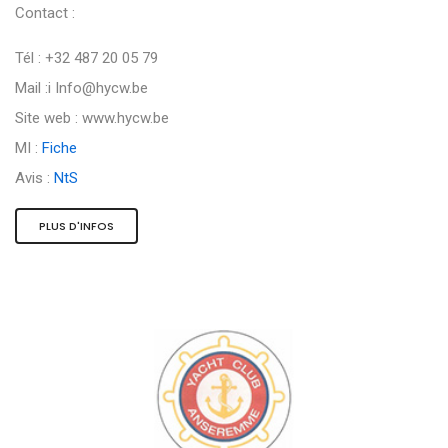
Contact :
Tél : +32 487 20 05 79
Mail :i
Info@hycw.be
Site web : www.hycw.be
MI :
Fiche
Avis :
NtS
PLUS D'INFOS