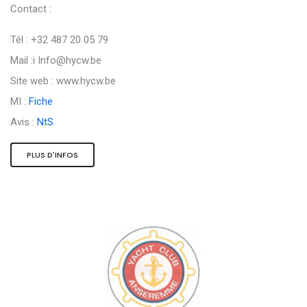
Contact :
Tél : +32 487 20 05 79
Mail :i
Info@hycw.be
Site web : www.hycw.be
MI :
Fiche
Avis :
NtS
PLUS D'INFOS