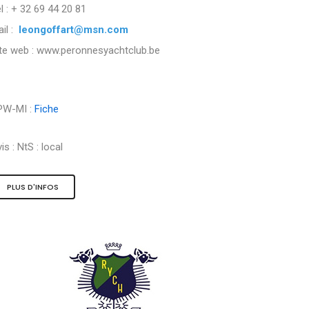
l : + 32 69 44 20 81
il :
leongoffart@msn.com
ite web : www.peronnesyachtclub.be
PW-MI :
Fiche
is :
NtS : local
PLUS D'INFOS