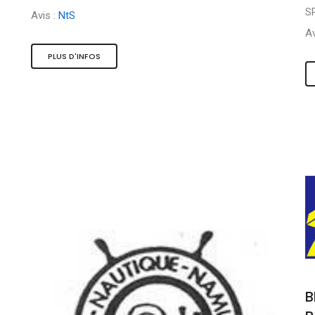
S
Avis :
NtS
Av
PLUS D'INFOS
B