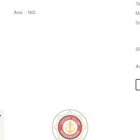
Té
Avis : :
NtS
Ma
S
S
Av