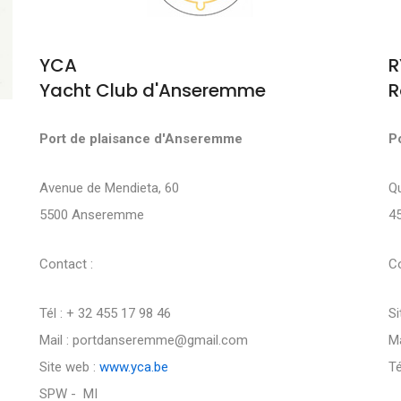
YCA
R
Yacht Club d'Anseremme
R
Port de plaisance d'Anseremme
P
Avenue de Mendieta, 60
Q
5500 Anseremme
4
Contact :
Co
Tél : + 32 455 17 98 46
Si
Mail : portdanseremme@gmail.com
Ma
Site web :
www.yca.be
Té
SPW - MI