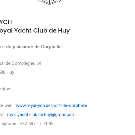
YCH
oyal Yacht Club de Huy
ort de plaisance de Corphalie
uai de Compiègne, 69
500 Huy
ntact :
te web :
www.royal-ych.be/port-de-corphalie
il :
royal.yacht.club.de.huy@gmail.com
léphone : +32 487 17 71 93