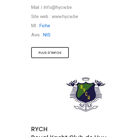
Mail :i
Info@hycw.be
Site web : www.hycw.be
MI :
Fiche
Avis :
NtS
PLUS D'INFOS
RYCH