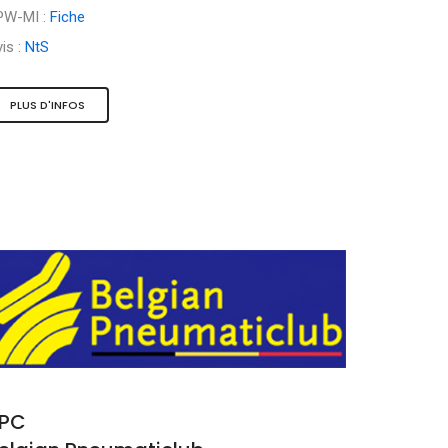
PW-MI :
Fiche
is :
NtS
PLUS D'INFOS
PC