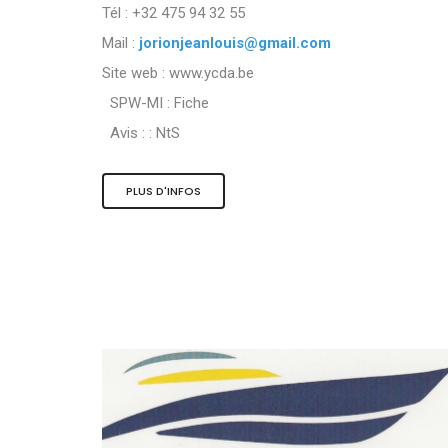
Tél : +32 475 94 32 55
Mail :
jorionjeanlouis@gmail.com
Site web : www.ycda.be
SPW-MI :
Fiche
Avis : :
NtS
PLUS D'INFOS