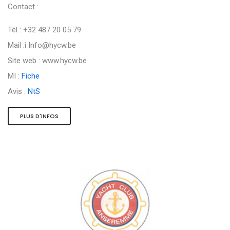
Contact :
Tél : +32 487 20 05 79
Mail :i
Info@hycw.be
Site web : www.hycw.be
MI :
Fiche
Avis :
NtS
PLUS D'INFOS