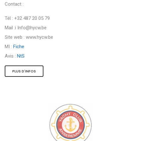
Contact :
Tél : +32 487 20 05 79
Mail :i
Info@hycw.be
Site web : www.hycw.be
MI :
Fiche
Avis :
NtS
PLUS D'INFOS