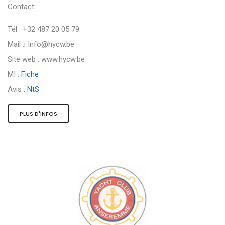
Contact :
Tél : +32 487 20 05 79
Mail :i
Info@hycw.be
Site web : www.hycw.be
MI :
Fiche
Avis :
NtS
PLUS D'INFOS