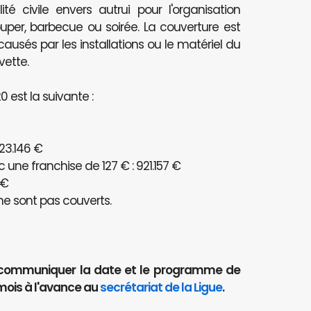
té civile envers autrui pour l'organisation
per, barbecue ou soirée. La couverture est
és par les installations ou le matériel du
vette.
 est la suivante :
23.146 €
ne franchise de 127 € : 921.157 €
 €
e sont pas couverts.
aut communiquer la date et le programme de
mois à l'avance au
secrétariat de la Ligue
.