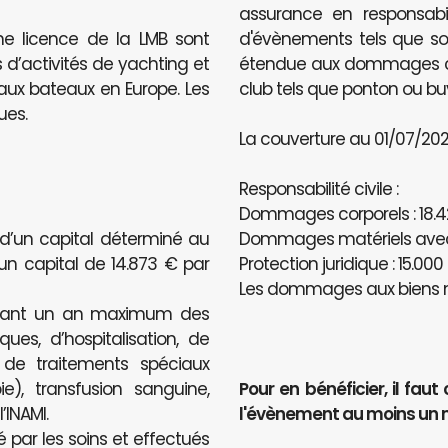
assurance en responsabili
ne licence de la LMB sont
d'évènements tels que sou
 d’activités de yachting et
étendue aux dommages caus
e aux bateaux en Europe. Les
club tels que ponton ou bu
ues.
La couverture au 01/07/2020
Responsabilité civile :
Dommages corporels : 18.4
 d’un capital déterminé au
Dommages matériels avec u
’un capital de 14.873 € par
Protection juridique : 15.000
Les dommages aux biens n
ndant un an maximum des
ues, d’hospitalisation, de
, de traitements spéciaux
e), transfusion sanguine,
Pour en bénéficier, il f
INAMI.
l'évènement au moins un 
é par les soins et effectués