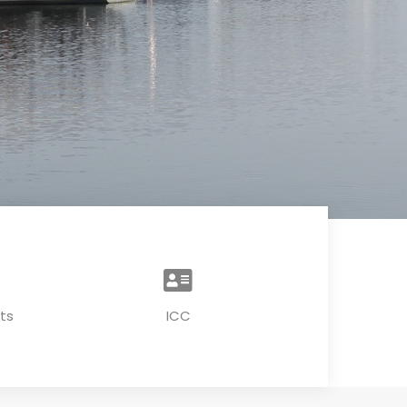
ts
ICC