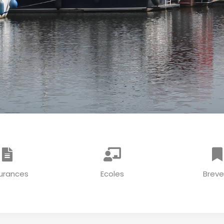
urances
Ecoles
Breve