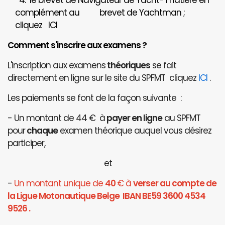
4. le brevet de Navigateur de Yacht- matière en
complément au brevet de Yachtman ;
cliquez
ICI
Comment s'inscrire aux examens ?
L'inscription aux examens
théoriques
se fait
directement en ligne sur le site du SPFMT cliquez
ICI
.
Les paiements se font de la façon suivante :
- Un montant de 44 € à
payer en ligne
au SPFMT
pour
chaque
examen théorique auquel vous désirez
participer,
et
-
Un montant unique de
40
€ à
verser au compte de
la Ligue Motonautique Belge IBAN BE59 3600 4534
9526 .