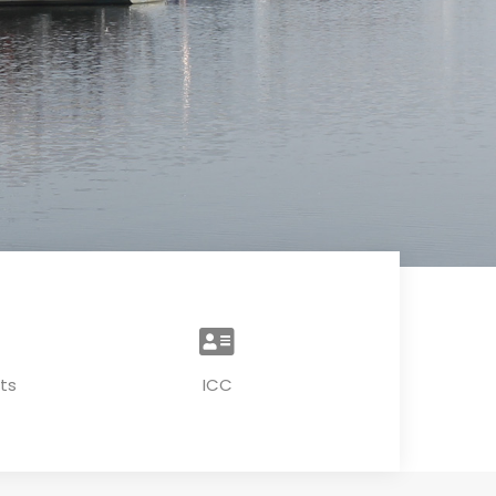
ts
ICC