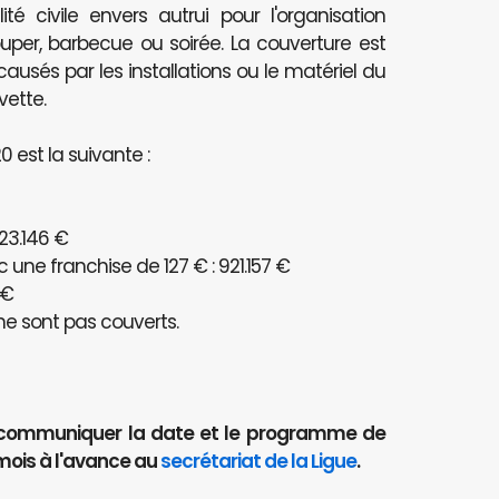
té civile envers autrui pour l'organisation
per, barbecue ou soirée. La couverture est
és par les installations ou le matériel du
vette.
 est la suivante :
23.146 €
ne franchise de 127 € : 921.157 €
 €
e sont pas couverts.
aut communiquer la date et le programme de
mois à l'avance au
secrétariat de la Ligue
.