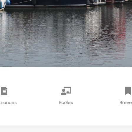
urances
Ecoles
Breve