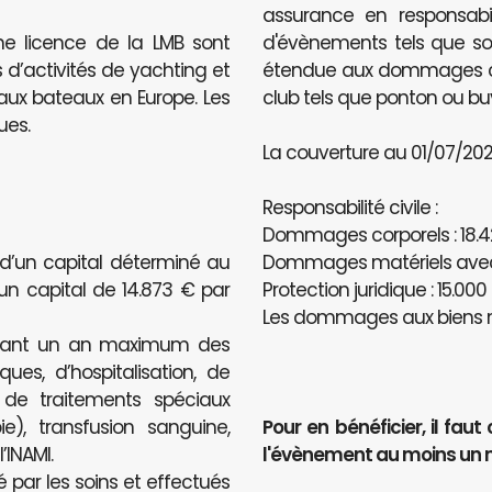
assurance en responsabili
ne licence de la LMB sont
d'évènements tels que sou
 d’activités de yachting et
étendue aux dommages caus
e aux bateaux en Europe. Les
club tels que ponton ou bu
ues.
La couverture au 01/07/2020
Responsabilité civile :
Dommages corporels : 18.4
 d’un capital déterminé au
Dommages matériels avec u
’un capital de 14.873 € par
Protection juridique : 15.000
Les dommages aux biens n
ndant un an maximum des
ues, d’hospitalisation, de
, de traitements spéciaux
e), transfusion sanguine,
Pour en bénéficier, il f
INAMI.
l'évènement au moins un 
é par les soins et effectués