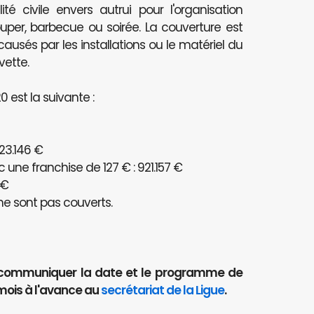
té civile envers autrui pour l'organisation
per, barbecue ou soirée. La couverture est
és par les installations ou le matériel du
vette.
 est la suivante :
23.146 €
ne franchise de 127 € : 921.157 €
 €
e sont pas couverts.
aut communiquer la date et le programme de
mois à l'avance au
secrétariat de la Ligue
.