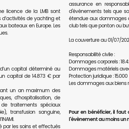
assurance en responsabili
ne licence de la LMB sont
d'évènements tels que sou
 d’activités de yachting et
étendue aux dommages caus
e aux bateaux en Europe. Les
club tels que ponton ou bu
ues.
La couverture au 01/07/2020
Responsabilité civile :
Dommages corporels : 18.4
 d’un capital déterminé au
Dommages matériels avec u
’un capital de 14.873 € par
Protection juridique : 15.000
Les dommages aux biens n
ndant un an maximum des
ues, d’hospitalisation, de
, de traitements spéciaux
e), transfusion sanguine,
Pour en bénéficier, il f
INAMI.
l'évènement au moins un 
é par les soins et effectués