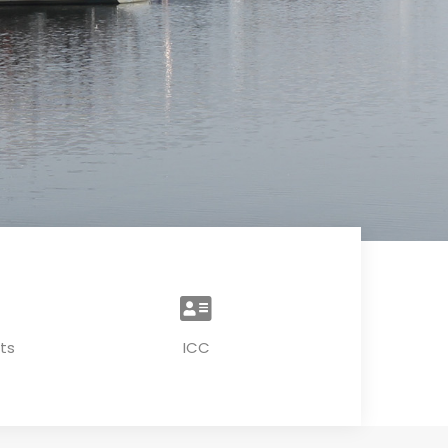
ts
ICC