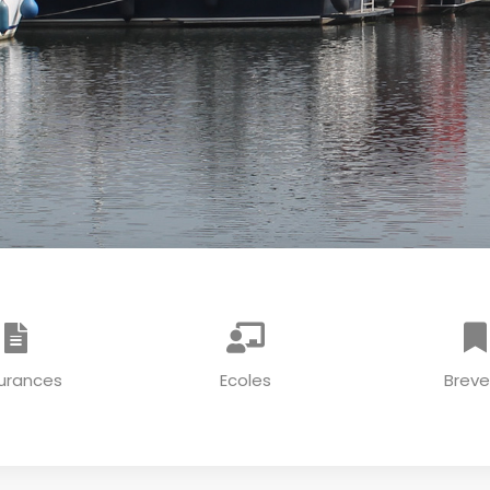
urances
Ecoles
Breve