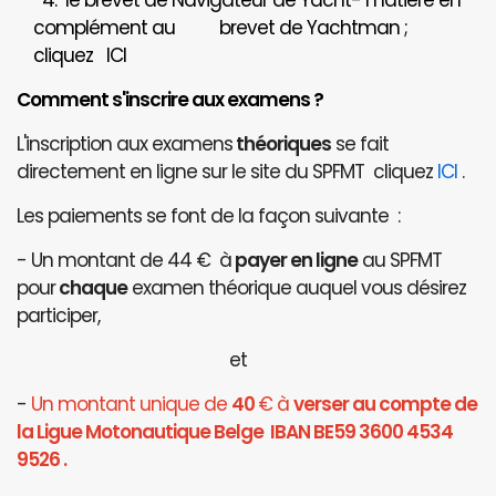
4. le brevet de Navigateur de Yacht- matière en
complément au brevet de Yachtman ;
cliquez
ICI
Comment s'inscrire aux examens ?
L'inscription aux examens
théoriques
se fait
directement en ligne sur le site du SPFMT cliquez
ICI
.
Les paiements se font de la façon suivante :
- Un montant de 44 € à
payer en ligne
au SPFMT
pour
chaque
examen théorique auquel vous désirez
participer,
et
-
Un montant unique de
40
€ à
verser au compte de
la Ligue Motonautique Belge IBAN BE59 3600 4534
9526 .