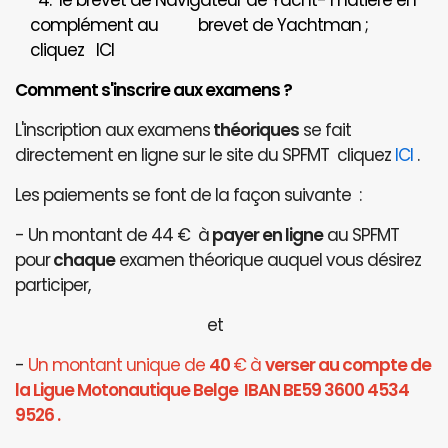
4. le brevet de Navigateur de Yacht- matière en
complément au brevet de Yachtman ;
cliquez
ICI
Comment s'inscrire aux examens ?
L'inscription aux examens
théoriques
se fait
directement en ligne sur le site du SPFMT cliquez
ICI
.
Les paiements se font de la façon suivante :
- Un montant de 44 € à
payer en ligne
au SPFMT
pour
chaque
examen théorique auquel vous désirez
participer,
et
-
Un montant unique de
40
€ à
verser au compte de
la Ligue Motonautique Belge IBAN BE59 3600 4534
9526 .