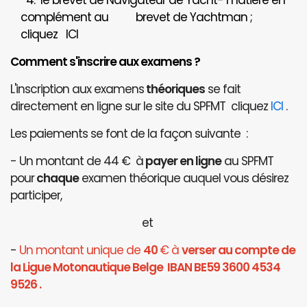
4. le brevet de Navigateur de Yacht- matière en
complément au brevet de Yachtman ;
cliquez
ICI
Comment s'inscrire aux examens ?
L'inscription aux examens
théoriques
se fait
directement en ligne sur le site du SPFMT cliquez
ICI
.
Les paiements se font de la façon suivante :
- Un montant de 44 € à
payer en ligne
au SPFMT
pour
chaque
examen théorique auquel vous désirez
participer,
et
-
Un montant unique de
40
€ à
verser au compte de
la Ligue Motonautique Belge IBAN BE59 3600 4534
9526 .