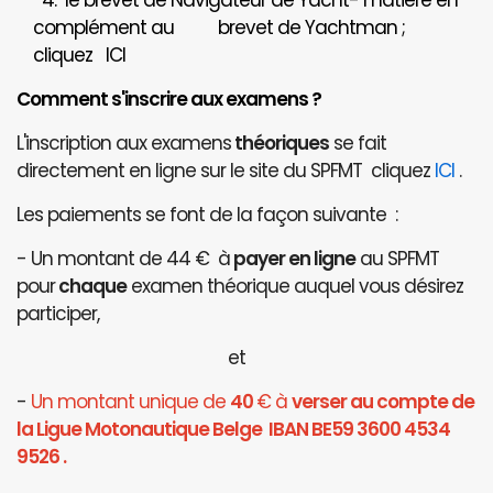
4. le brevet de Navigateur de Yacht- matière en
complément au brevet de Yachtman ;
cliquez
ICI
Comment s'inscrire aux examens ?
L'inscription aux examens
théoriques
se fait
directement en ligne sur le site du SPFMT cliquez
ICI
.
Les paiements se font de la façon suivante :
- Un montant de 44 € à
payer en ligne
au SPFMT
pour
chaque
examen théorique auquel vous désirez
participer,
et
-
Un montant unique de
40
€ à
verser au compte de
la Ligue Motonautique Belge IBAN BE59 3600 4534
9526 .