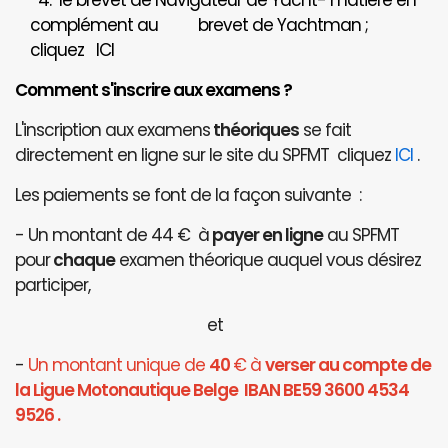
4. le brevet de Navigateur de Yacht- matière en
complément au brevet de Yachtman ;
cliquez
ICI
Comment s'inscrire aux examens ?
L'inscription aux examens
théoriques
se fait
directement en ligne sur le site du SPFMT cliquez
ICI
.
Les paiements se font de la façon suivante :
- Un montant de 44 € à
payer en ligne
au SPFMT
pour
chaque
examen théorique auquel vous désirez
participer,
et
-
Un montant unique de
40
€ à
verser au compte de
la Ligue Motonautique Belge IBAN BE59 3600 4534
9526 .