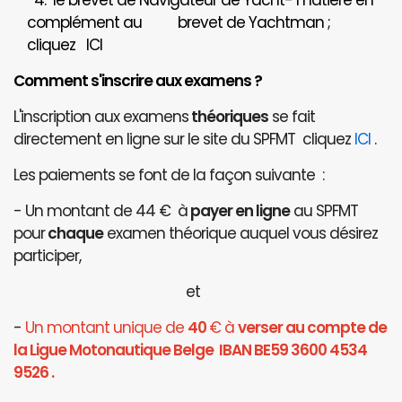
4. le brevet de Navigateur de Yacht- matière en
complément au brevet de Yachtman ;
cliquez
ICI
Comment s'inscrire aux examens ?
L'inscription aux examens
théoriques
se fait
directement en ligne sur le site du SPFMT cliquez
ICI
.
Les paiements se font de la façon suivante :
- Un montant de 44 € à
payer en ligne
au SPFMT
pour
chaque
examen théorique auquel vous désirez
participer,
et
-
Un montant unique de
40
€ à
verser au compte de
la Ligue Motonautique Belge IBAN BE59 3600 4534
9526 .