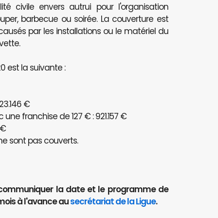
té civile envers autrui pour l'organisation
per, barbecue ou soirée. La couverture est
és par les installations ou le matériel du
vette.
 est la suivante :
23.146 €
ne franchise de 127 € : 921.157 €
 €
e sont pas couverts.
aut communiquer la date et le programme de
mois à l'avance au
secrétariat de la Ligue
.