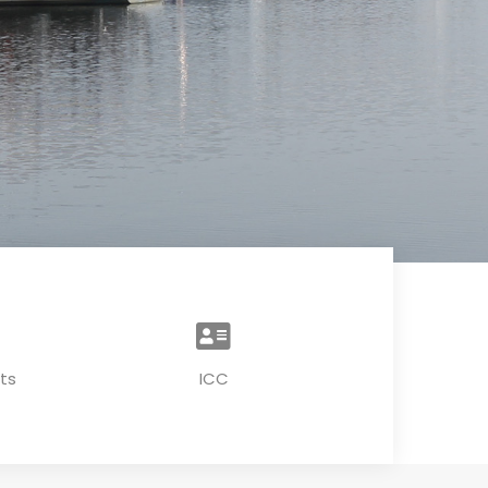
ts
ICC