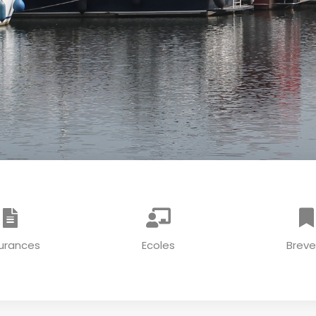
urances
Ecoles
Breve