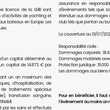
assurance en responsabili
ne licence de la LMB sont
d'évènements tels que sou
 d’activités de yachting et
étendue aux dommages caus
e aux bateaux en Europe. Les
club tels que ponton ou bu
ues.
La couverture au 01/07/2020
Responsabilité civile :
Dommages corporels : 18.4
 d’un capital déterminé au
Dommages matériels avec u
’un capital de 14.873 € par
Protection juridique : 15.000
Les dommages aux biens n
ndant un an maximum des
ues, d’hospitalisation, de
, de traitements spéciaux
e), transfusion sanguine,
Pour en bénéficier, il f
INAMI.
l'évènement au moins un 
é par les soins et effectués