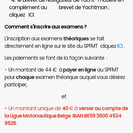
4. le brevet de Navigateur de Yacht- matière en
complément au brevet de Yachtman ;
cliquez
ICI
Comment s'inscrire aux examens ?
L'inscription aux examens
théoriques
se fait
directement en ligne sur le site du SPFMT cliquez
ICI
.
Les paiements se font de la façon suivante :
- Un montant de 44 € à
payer en ligne
au SPFMT
pour
chaque
examen théorique auquel vous désirez
participer,
et
-
Un montant unique de
40
€ à
verser au compte de
la Ligue Motonautique Belge IBAN BE59 3600 4534
9526 .