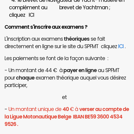
4. le brevet de Navigateur de Yacht- matière en
complément au brevet de Yachtman ;
cliquez
ICI
Comment s'inscrire aux examens ?
L'inscription aux examens
théoriques
se fait
directement en ligne sur le site du SPFMT cliquez
ICI
.
Les paiements se font de la façon suivante :
- Un montant de 44 € à
payer en ligne
au SPFMT
pour
chaque
examen théorique auquel vous désirez
participer,
et
-
Un montant unique de
40
€ à
verser au compte de
la Ligue Motonautique Belge IBAN BE59 3600 4534
9526 .