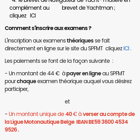
4. le brevet de Navigateur de Yacht- matière en
complément au brevet de Yachtman ;
cliquez
ICI
Comment s'inscrire aux examens ?
L'inscription aux examens
théoriques
se fait
directement en ligne sur le site du SPFMT cliquez
ICI
.
Les paiements se font de la façon suivante :
- Un montant de 44 € à
payer en ligne
au SPFMT
pour
chaque
examen théorique auquel vous désirez
participer,
et
-
Un montant unique de
40
€ à
verser au compte de
la Ligue Motonautique Belge IBAN BE59 3600 4534
9526 .