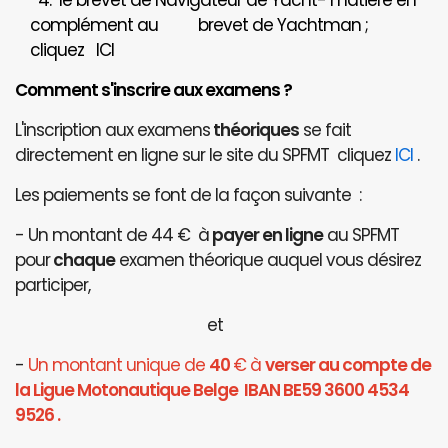
4. le brevet de Navigateur de Yacht- matière en
complément au brevet de Yachtman ;
cliquez
ICI
Comment s'inscrire aux examens ?
L'inscription aux examens
théoriques
se fait
directement en ligne sur le site du SPFMT cliquez
ICI
.
Les paiements se font de la façon suivante :
- Un montant de 44 € à
payer en ligne
au SPFMT
pour
chaque
examen théorique auquel vous désirez
participer,
et
-
Un montant unique de
40
€ à
verser au compte de
la Ligue Motonautique Belge IBAN BE59 3600 4534
9526 .