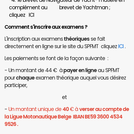
4. le brevet de Navigateur de Yacht- matière en
complément au brevet de Yachtman ;
cliquez
ICI
Comment s'inscrire aux examens ?
L'inscription aux examens
théoriques
se fait
directement en ligne sur le site du SPFMT cliquez
ICI
.
Les paiements se font de la façon suivante :
- Un montant de 44 € à
payer en ligne
au SPFMT
pour
chaque
examen théorique auquel vous désirez
participer,
et
-
Un montant unique de
40
€ à
verser au compte de
la Ligue Motonautique Belge IBAN BE59 3600 4534
9526 .