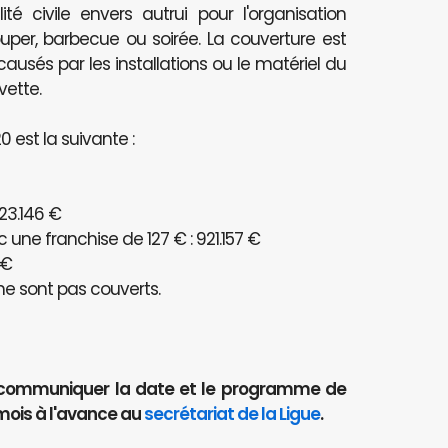
té civile envers autrui pour l'organisation
per, barbecue ou soirée. La couverture est
és par les installations ou le matériel du
vette.
 est la suivante :
23.146 €
ne franchise de 127 € : 921.157 €
 €
e sont pas couverts.
aut communiquer la date et le programme de
mois à l'avance au
secrétariat de la Ligue
.