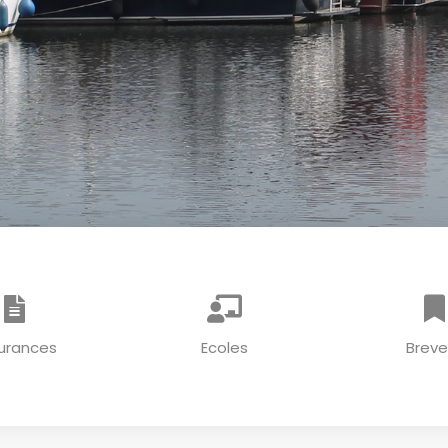
urances
Ecoles
Breve