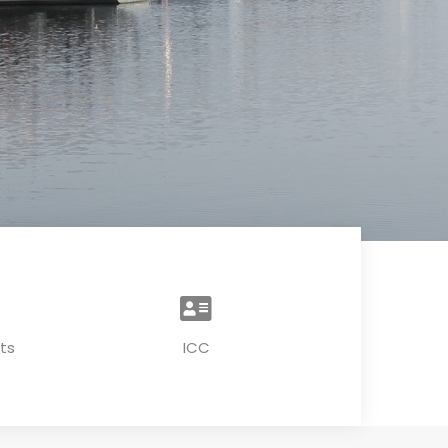
ts
ICC