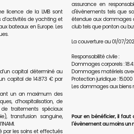
assurance en responsabili
ne licence de la LMB sont
d'évènements tels que sou
 d’activités de yachting et
étendue aux dommages caus
e aux bateaux en Europe. Les
club tels que ponton ou bu
ues.
La couverture au 01/07/2020
Responsabilité civile :
Dommages corporels : 18.4
 d’un capital déterminé au
Dommages matériels avec u
’un capital de 14.873 € par
Protection juridique : 15.000
Les dommages aux biens n
ndant un an maximum des
ues, d’hospitalisation, de
, de traitements spéciaux
e), transfusion sanguine,
Pour en bénéficier, il f
INAMI.
l'évènement au moins un 
é par les soins et effectués