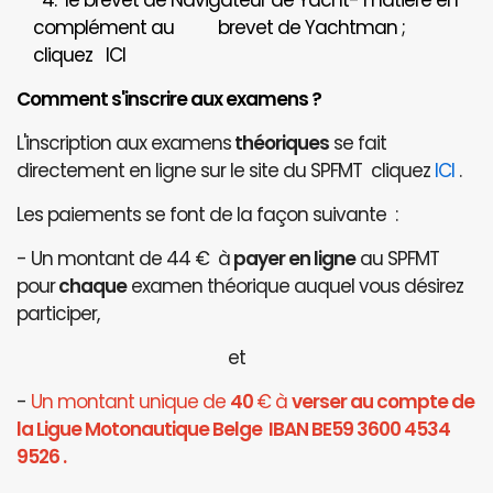
4. le brevet de Navigateur de Yacht- matière en
complément au brevet de Yachtman ;
cliquez
ICI
Comment s'inscrire aux examens ?
L'inscription aux examens
théoriques
se fait
directement en ligne sur le site du SPFMT cliquez
ICI
.
Les paiements se font de la façon suivante :
- Un montant de 44 € à
payer en ligne
au SPFMT
pour
chaque
examen théorique auquel vous désirez
participer,
et
-
Un montant unique de
40
€ à
verser au compte de
la Ligue Motonautique Belge IBAN BE59 3600 4534
9526 .