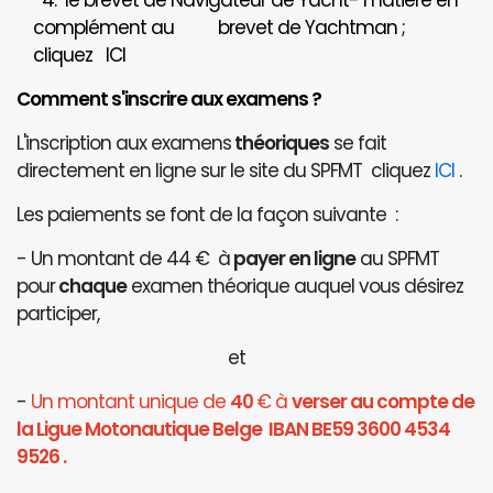
4. le brevet de Navigateur de Yacht- matière en
complément au brevet de Yachtman ;
cliquez
ICI
Comment s'inscrire aux examens ?
L'inscription aux examens
théoriques
se fait
directement en ligne sur le site du SPFMT cliquez
ICI
.
Les paiements se font de la façon suivante :
- Un montant de 44 € à
payer en ligne
au SPFMT
pour
chaque
examen théorique auquel vous désirez
participer,
et
-
Un montant unique de
40
€ à
verser au compte de
la Ligue Motonautique Belge IBAN BE59 3600 4534
9526 .