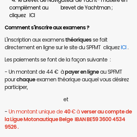
4. le brevet de Navigateur de Yacht- matière en
complément au brevet de Yachtman ;
cliquez
ICI
Comment s'inscrire aux examens ?
L'inscription aux examens
théoriques
se fait
directement en ligne sur le site du SPFMT cliquez
ICI
.
Les paiements se font de la façon suivante :
- Un montant de 44 € à
payer en ligne
au SPFMT
pour
chaque
examen théorique auquel vous désirez
participer,
et
-
Un montant unique de
40
€ à
verser au compte de
la Ligue Motonautique Belge IBAN BE59 3600 4534
9526 .