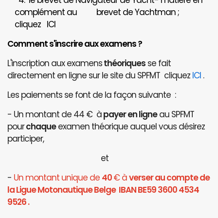
4. le brevet de Navigateur de Yacht- matière en
complément au brevet de Yachtman ;
cliquez
ICI
Comment s'inscrire aux examens ?
L'inscription aux examens
théoriques
se fait
directement en ligne sur le site du SPFMT cliquez
ICI
.
Les paiements se font de la façon suivante :
- Un montant de 44 € à
payer en ligne
au SPFMT
pour
chaque
examen théorique auquel vous désirez
participer,
et
-
Un montant unique de
40
€ à
verser au compte de
la Ligue Motonautique Belge IBAN BE59 3600 4534
9526 .