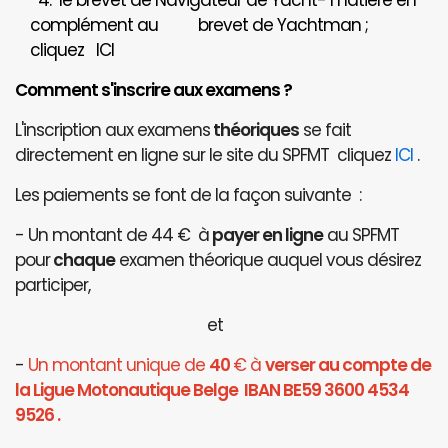
4. le brevet de Navigateur de Yacht- matière en
complément au brevet de Yachtman ;
cliquez
ICI
Comment s'inscrire aux examens ?
L'inscription aux examens
théoriques
se fait
directement en ligne sur le site du SPFMT cliquez
ICI
.
Les paiements se font de la façon suivante :
- Un montant de 44 € à
payer en ligne
au SPFMT
pour
chaque
examen théorique auquel vous désirez
participer,
et
-
Un montant unique de
40
€ à
verser au compte de
la Ligue Motonautique Belge IBAN BE59 3600 4534
9526 .