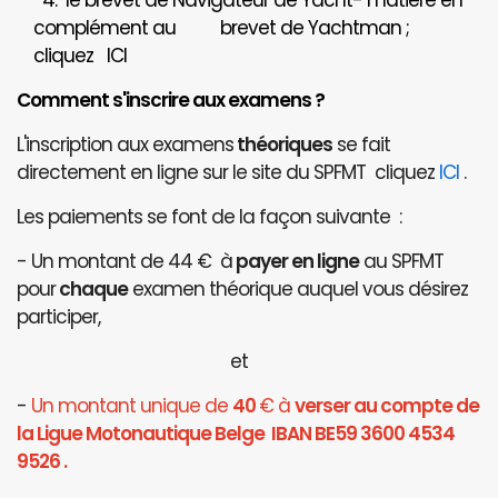
4. le brevet de Navigateur de Yacht- matière en
complément au brevet de Yachtman ;
cliquez
ICI
Comment s'inscrire aux examens ?
L'inscription aux examens
théoriques
se fait
directement en ligne sur le site du SPFMT cliquez
ICI
.
Les paiements se font de la façon suivante :
- Un montant de 44 € à
payer en ligne
au SPFMT
pour
chaque
examen théorique auquel vous désirez
participer,
et
-
Un montant unique de
40
€ à
verser au compte de
la Ligue Motonautique Belge IBAN BE59 3600 4534
9526 .