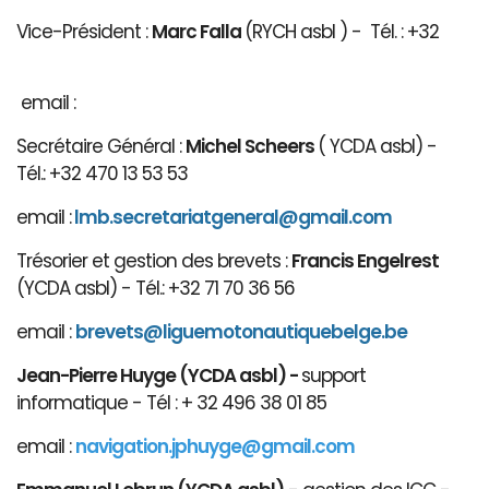
Vice-Président :
Marc Falla
(RYCH asbl ) - Tél. : +32
email :
Secrétaire Général :
Michel Scheers
( YCDA asbl) -
Tél.: +32 470 13 53 53
email :
lmb.secretariatgeneral@gmail.com
Trésorier et gestion des brevets :
Francis Engelrest
(YCDA asbl) - Tél.: +32 71 70 36 56
email :
brevets@ligue
motonautiqu
ebelge.be
Jean-Pierre Huyge (YCDA asbl) -
support
informatique - Tél : + 32 496 38 01 85
email :
navigation.jphuyge@gmail.com