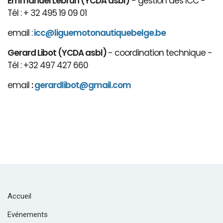
Emmanuel Lebrun (YCDA asbl)
- gestion des ICC -
Tél : + 32 495 19 09 01
email :
icc@liguemotonautiquebelge.be
Gerard Libot (YCDA asbl)
- coordination technique -
Tél : +32 497 427 660
email
:
gerardlibot@gmail.com
Accueil
Evénements