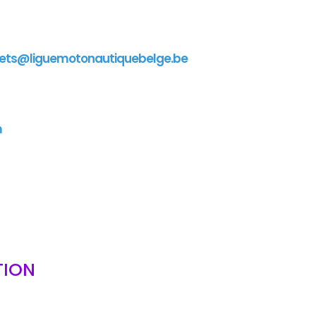
ets@liguemotonautiquebelge.be
m
TION