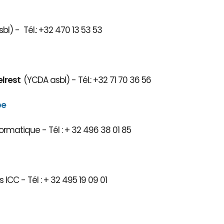
bl) - Tél.: +32 470 13 53 53
elrest
(YCDA asbl) - Tél.: +32 71 70 36 56
be
ormatique - Tél : + 32 496 38 01 85
 ICC - Tél : + 32 495 19 09 01