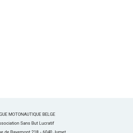
IGUE MOTONAUTIQUE BELGE
sociation Sans But Lucratif
ue de Bayemont 218 - 6040 Jumet