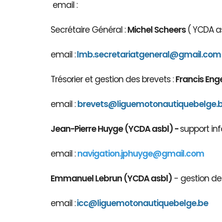
email :
Secrétaire Général :
Michel Scheers
( YCDA as
email :
lmb.secretariatgeneral@gmail.com
Trésorier et gestion des brevets :
Francis Eng
email :
brevets@ligue
motonautiqu
ebelge.
Jean-Pierre Huyge (YCDA asbl) -
support inf
email :
navigation.jphuyge@gmail.com
Emmanuel Lebrun (YCDA asbl)
- gestion des
email :
icc@liguemotonautiquebelge.be