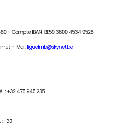
41680 - Compte IBAN BE59 3600 4534 9526
umet - Mail:
liguelmb@skynet.be
l. : +32 475 945 235
) - Tél. : +32