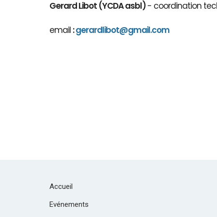
Gerard Libot (YCDA asbl)
- coordination tec
email
:
gerardlibot@gmail.com
Accueil
Evénements