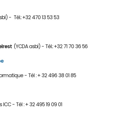
bl) - Tél.: +32 470 13 53 53
elrest
(YCDA asbl) - Tél.: +32 71 70 36 56
be
ormatique - Tél : + 32 496 38 01 85
 ICC - Tél : + 32 495 19 09 01