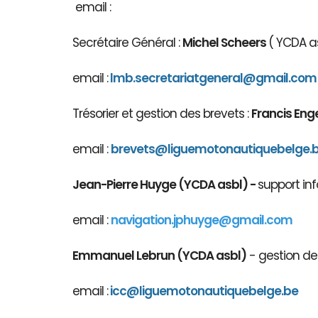
email :
Secrétaire Général :
Michel Scheers
( YCDA as
email :
lmb.secretariatgeneral@gmail.com
Trésorier et gestion des brevets :
Francis Eng
email :
brevets@ligue
motonautiqu
ebelge.
Jean-Pierre Huyge (YCDA asbl) -
support inf
email :
navigation.jphuyge@gmail.com
Emmanuel Lebrun (YCDA asbl)
- gestion des
email :
icc@liguemotonautiquebelge.be