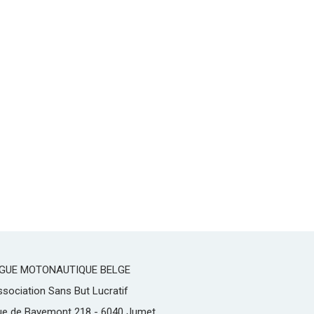
IGUE MOTONAUTIQUE BELGE
sociation Sans But Lucratif
ue de Bayemont 218 - 6040 Jumet