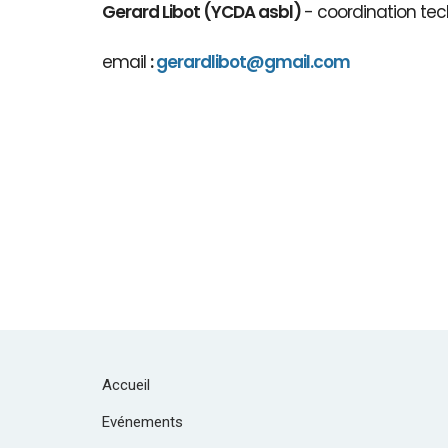
Gerard Libot (YCDA asbl)
- coordination tec
email
:
gerardlibot@gmail.com
Accueil
Evénements