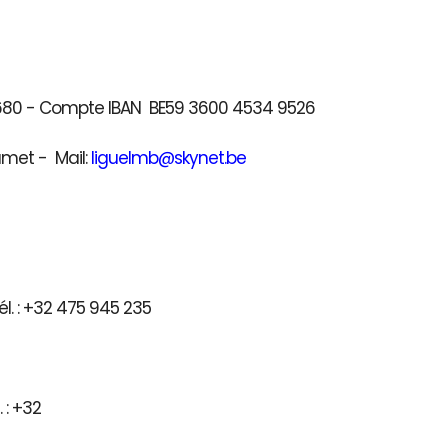
41680 - Compte IBAN BE59 3600 4534 9526
umet - Mail:
liguelmb@skynet.be
l. : +32 475 945 235
) - Tél. : +32