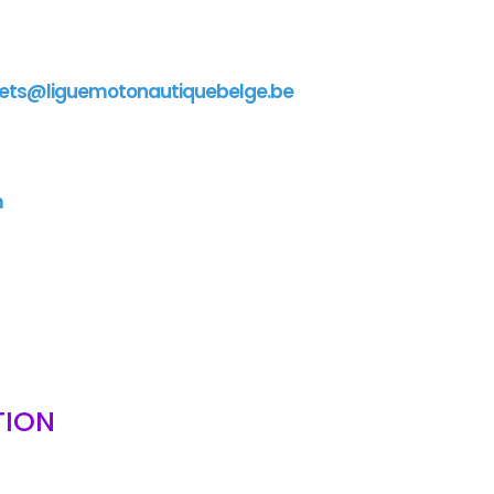
ets@liguemotonautiquebelge.be
m
TION